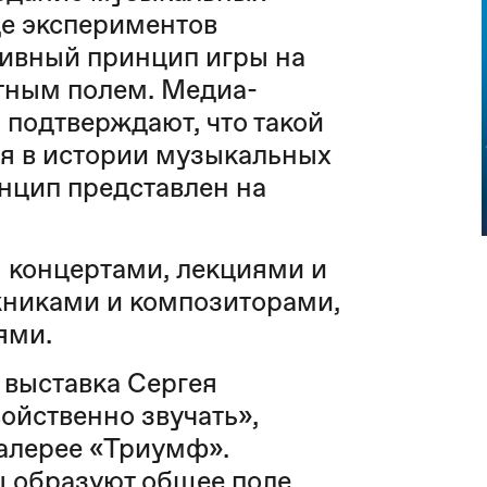
де экспериментов
ивный принцип игры на
тным полем. Медиа-
подтверждают, что такой
ся в истории музыкальных
нцип представлен на
.
 концертами, лекциями и
жниками и композиторами,
иями.
 выставка Сергея
ойственно звучать»,
галерее «Триумф».
 образуют общее поле,