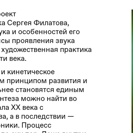
роект
а Сергея Филатова,
ка и особенностей его
нсы проявления звука
 художественная практика
ти века.
 и кинетическое
м принципом развития и
ьнее становятся единым
нтеза можно найти во
ала XX века с
а, а в последствии —
оники. Процесс