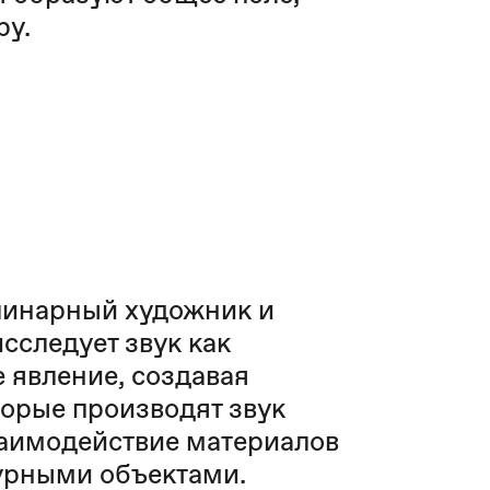
ру.
инарный художник и
исследует звук как
 явление, создавая
орые производят звук
заимодействие материалов
урными объектами.