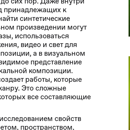
до сих пор. Даже внутри
яд принадлежащих к
найти синтетические
льном произведении могут
азы, использоваться
ния, видео и свет для
позиции, а в визуальном
 видимое представление
ыкальной композиции.
здает работы, которые
жанру. Это сложные
которых все составляющие
 исследованием свойств
ветом, пространством,