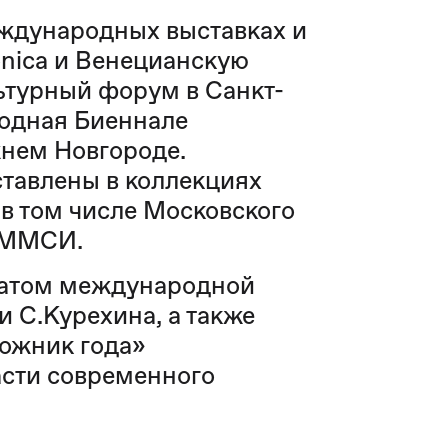
еждународных выставках и
onica и Венецианскую
турный форум в Санкт-
одная Биеннале
жнем Новгороде.
тавлены в коллекциях
в том числе Московского
а ММСИ.
еатом международной
 С.Курехина, а также
ожник года»
асти современного